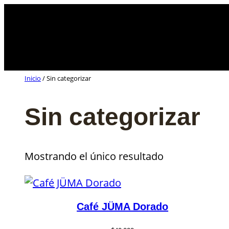
Saltar
al
contenido
Inicio
/ Sin categorizar
Sin categorizar
Mostrando el único resultado
Café JÜMA Dorado